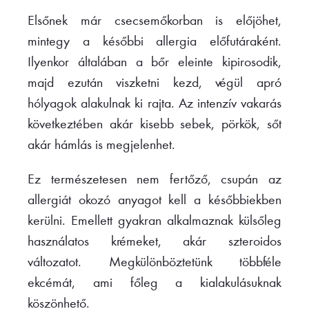
Elsőnek már csecsemőkorban is előjöhet,
mintegy a későbbi allergia előfutáraként.
Ilyenkor általában a bőr eleinte kipirosodik,
majd ezután viszketni kezd, végül apró
hólyagok alakulnak ki rajta. Az intenzív vakarás
következtében akár kisebb sebek, pörkök, sőt
akár hámlás is megjelenhet.
Ez természetesen nem fertőző, csupán az
allergiát okozó anyagot kell a későbbiekben
kerülni. Emellett gyakran alkalmaznak külsőleg
használatos krémeket, akár szteroidos
változatot. Megkülönböztetünk többféle
ekcémát, ami főleg a kialakulásuknak
köszönhető.