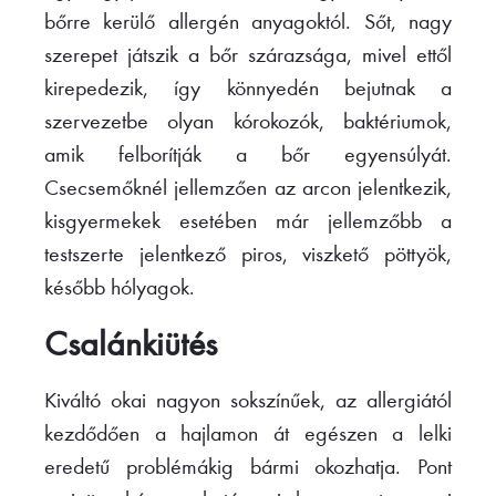
bőrre kerülő allergén anyagoktól. Sőt, nagy
szerepet játszik a bőr szárazsága, mivel ettől
kirepedezik, így könnyedén bejutnak a
szervezetbe olyan kórokozók, baktériumok,
amik felborítják a bőr egyensúlyát.
Csecsemőknél jellemzően az arcon jelentkezik,
kisgyermekek esetében már jellemzőbb a
testszerte jelentkező piros, viszkető pöttyök,
később hólyagok.
Csalánkiütés
Kiváltó okai nagyon sokszínűek, az allergiától
kezdődően a hajlamon át egészen a lelki
eredetű problémákig bármi okozhatja. Pont