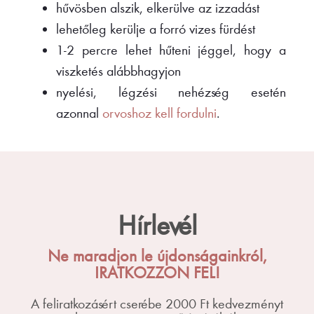
hűvösben alszik, elkerülve az izzadást
lehetőleg kerülje a forró vizes fürdést
1-2 percre lehet hűteni jéggel, hogy a
viszketés alábbhagyjon
nyelési, légzési nehézség esetén
azonnal
orvoshoz kell fordulni
.
Hírlevél
Ne maradjon le újdonságainkról,
IRATKOZZON FEL!
A feliratkozásért cserébe 2000 Ft kedvezményt