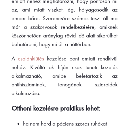
emiatt nehéz meghatározni, hogy pontosan mi
az, ami miatt viszket, ég, hólyagosodik az
ember bőre. Szerencsére számos teszt áll ma
már a szakorvosok rendelkezésére, amiknek
köszönhetően aránylag rövid idő alatt sikerülhet
behatárolni, hogy mi áll a háttérben.
A
csalánkiütés
kezelése pont emiatt rendkívül
nehéz. Kiváltó ok híján csak tüneti kezelés
alkalmazható, amibe beletartozik az
antihisztaminok, tonogének, szteroidok
alkalmazása.
Otthoni kezelésre praktikus lehet:
ha nem hord a páciens szoros ruhákat