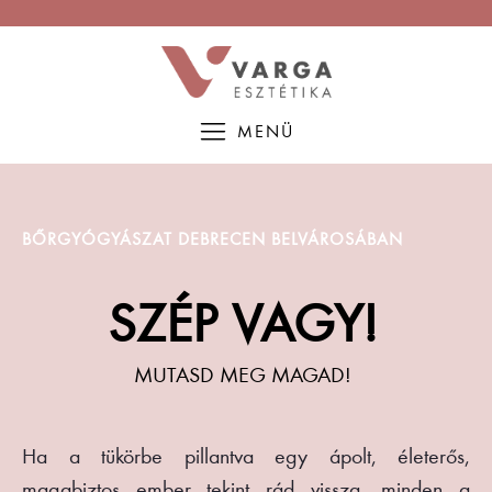
MENÜ
BŐRGYÓGYÁSZAT DEBRECEN BELVÁROSÁBAN
SZÉP VAGY!
MUTASD MEG MAGAD!
Ha a tükörbe pillantva egy ápolt, életerős,
magabiztos ember tekint rád vissza, minden a