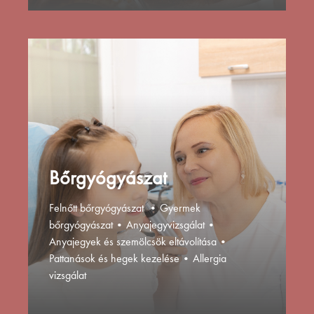
Bőrgyógyászat
Felnőtt bőrgyógyászat
•
Gyermek
bőrgyógyászat
•
Anyajegyvizsgálat
•
Anyajegyek és szemölcsök eltávolítása
•
Pattanások és hegek kezelése
•
Allergia
vizsgálat