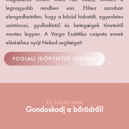
legnagyobb rendben van. Ehhez azonban
elengedhetetlen, hogy a bőröd hidratált, egyenletes
színtónusú, gyulladástól és betegségek tüneteitől
mentes legyen. A Varga Esztétika csapata ennek
eléréséhez nyújt Neked segítséget!
FOGLALJ IDŐPONTOT ONLINE!
ÉLJ TUDATOSAN!
Gondoskodj a bőrödről!