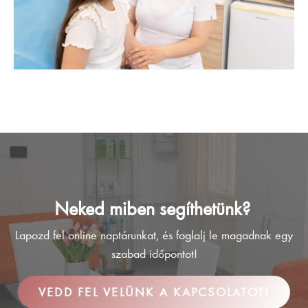
Neked miben segíthetünk?
Lapozd fel online naptárunkat, és foglalj le magadnak egy
szabad időpontot!
VEDD FEL VELÜNK A KAPCSOLATOT!