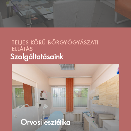
TELJES KÖRŰ BŐRGYÓGYÁSZATI
ELLÁTÁS
Szolgáltatásaink
Orvosi esztétika