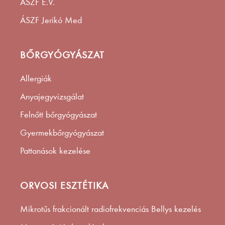
ÁSZF E.V.
ÁSZF Jerikó Med
BŐRGYÓGYÁSZAT
Allergiák
Anyajegyvizsgálat
Felnőtt bőrgyógyászat
Gyermekbőrgyógyászat
Pattanások kezelése
ORVOSI ESZTÉTIKA
Mikrotűs frakcionált radiofrekvenciás Bellys kezelés