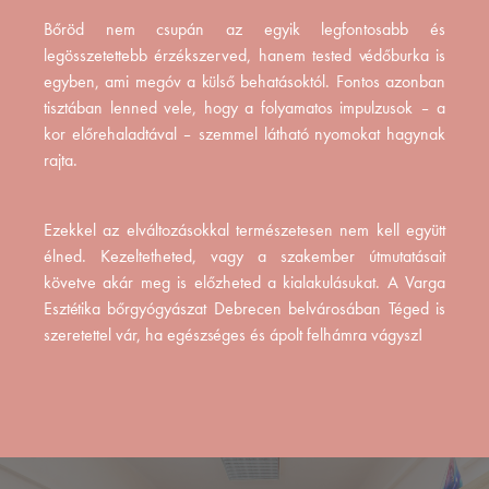
Bőröd nem csupán az egyik legfontosabb és
legösszetettebb érzékszerved, hanem tested védőburka is
egyben, ami megóv a külső behatásoktól. Fontos azonban
tisztában lenned vele, hogy a folyamatos impulzusok – a
kor előrehaladtával – szemmel látható nyomokat hagynak
rajta.
Ezekkel az elváltozásokkal természetesen nem kell együtt
élned. Kezeltetheted, vagy a szakember útmutatásait
követve akár meg is előzheted a kialakulásukat. A Varga
Esztétika bőrgyógyászat Debrecen belvárosában Téged is
szeretettel vár, ha egészséges és ápolt felhámra vágysz!