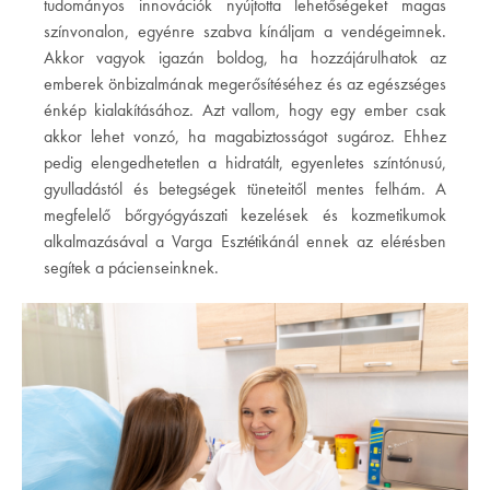
tudományos innovációk nyújtotta lehetőségeket magas
színvonalon, egyénre szabva kínáljam a vendégeimnek.
Akkor vagyok igazán boldog, ha hozzájárulhatok az
emberek önbizalmának megerősítéséhez és az egészséges
énkép kialakításához. Azt vallom, hogy egy ember csak
akkor lehet vonzó, ha magabiztosságot sugároz. Ehhez
pedig elengedhetetlen a hidratált, egyenletes színtónusú,
gyulladástól és betegségek tüneteitől mentes felhám. A
megfelelő bőrgyógyászati kezelések és kozmetikumok
alkalmazásával a Varga Esztétikánál ennek az elérésben
segítek a pácienseinknek.