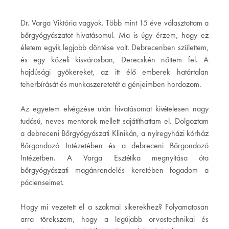
Dr. Varga Viktória vagyok. Több mint 15 éve választottam a
bőrgyógyászatot hivatásomul. Ma is úgy érzem, hogy ez
életem egyik legjobb döntése volt. Debrecenben születtem,
és egy közeli kisvárosban, Derecskén nőttem fel. A
hajdúsági gyökereket, az itt élő emberek határtalan
teherbírását és munkaszeretetét a génjeimben hordozom.
Az egyetem elvégzése után hivatásomat kivételesen nagy
tudású, neves mentorok mellett sajátíthattam el. Dolgoztam
a debreceni Bőrgyógyászati Klinikán, a nyíregyházi kórház
Bőrgondozó Intézetében és a debreceni Bőrgondozó
Intézetben. A Varga Esztétika megnyitása óta
bőrgyógyászati magánrendelés keretében fogadom a
pácienseimet.
Hogy mi vezetett el a szakmai sikerekhez? Folyamatosan
arra törekszem, hogy a legújabb orvostechnikai és