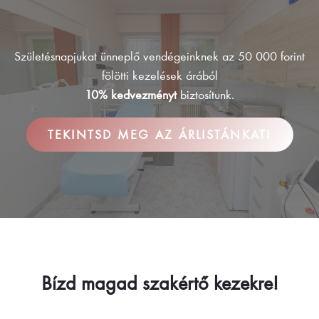
Születésnapjukat ünneplő vendégeinknek az 50 000 forint
fölötti kezelések árából
10% kedvezményt
biztosítunk.
TEKINTSD MEG AZ ÁRLISTÁNKAT!
TÖBB MINT 15 ÉV TAPASZTALAT
Bízd magad szakértő kezekre!