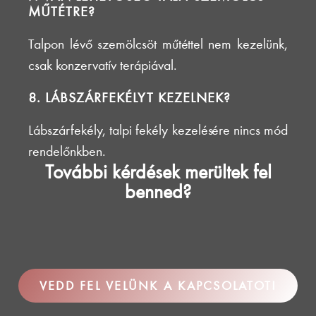
MŰTÉTRE?
Talpon lévő szemölcsöt műtéttel nem kezelünk,
csak konzervatív terápiával.
8. LÁBSZÁRFEKÉLYT KEZELNEK?
Lábszárfekély, talpi fekély kezelésére nincs mód
rendelőnkben.
További kérdések merültek fel
benned?
VEDD FEL VELÜNK A KAPCSOLATOT!