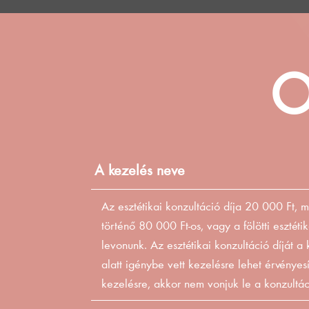
O
A kezelés neve
Az esztétikai konzultáció díja 20 000 Ft, 
történő 80 000 Ft-os, vagy a fölötti esztéti
levonunk. Az esztétikai konzultáció díját a
alatt igénybe vett kezelésre lehet érvényes
kezelésre, akkor nem vonjuk le a konzultáci