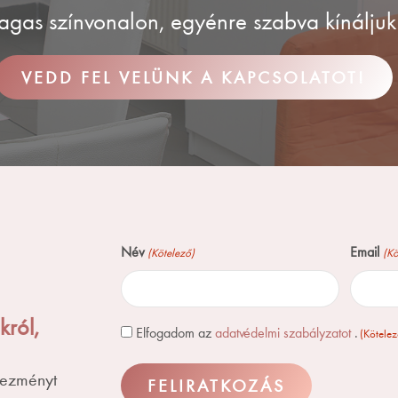
agas színvonalon, egyénre szabva kínálju
VEDD FEL VELÜNK A KAPCSOLATOT!
Név
Email
(Kötelező)
(Kö
król,
Consent
Elfogadom az
adatvédelmi szabályzatot
.
(Kötelez
(Kötelező)
vezményt