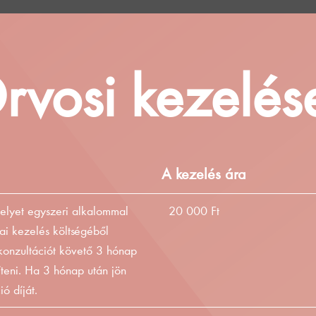
rvosi kezelés
A kezelés ára
melyet egyszeri alkalommal
20 000 Ft
kai kezelés költségéből
 konzultációt követő 3 hónap
íteni. Ha 3 hónap után jön
ó díját.