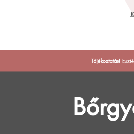
K
Tájékoztatás!
Eszté
Bőrgy