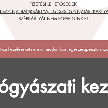
FIZETÉSI LEHETŐSÉGEK:
ÉSZPÉNZ, BANKKÁRTYA, EGÉSZSÉGPÉNZTÁRI KÁRTY
SZÉPKÁRTYÁT NEM FOGADUNK EL!
tikai kezeléseket nem áll módunkban egészségpénztári szá
ógyászati kez