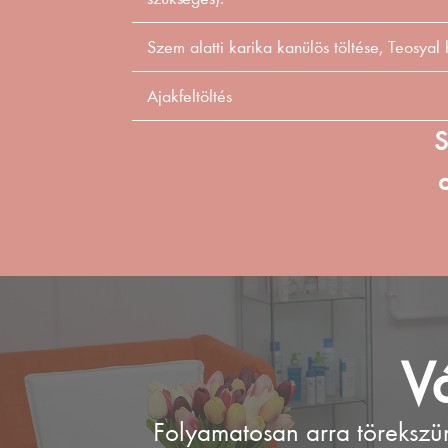
Szem alatti karika kanülös töltése, Teosyal
Ajakfeltöltés
S
Vá
Folyamatosan arra törekszü