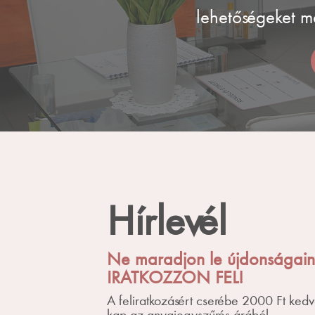
lehetőségeket m
Hírlevél
Ne maradjon le újdonságain
IRATKOZZON FEL!
A feliratkozásért cserébe 2000 Ft ked
kap az anyajegyszűrés árából.