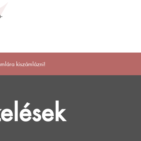
A
.
mlára kiszámlázni!
elések