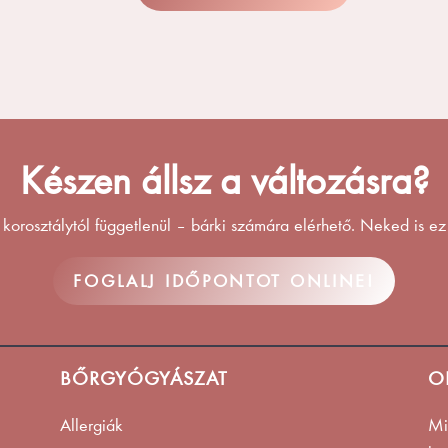
Készen állsz a változásra?
 korosztálytól függetlenül – bárki számára elérhető. Neked is e
FOGLALJ IDŐPONTOT ONLINE!
BŐRGYÓGYÁSZAT
O
Allergiák
Mi