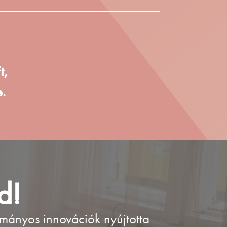
t,
.
d!
mányos innovációk nyújtotta