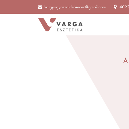
borgyogyaszatdebrecen@gmail.com
4027 
A