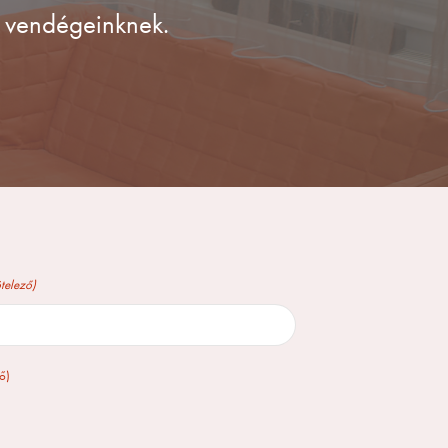
k vendégeinknek.
telező)
ő)