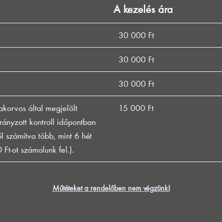
A kezelés ára
30 000 Ft
30 000 Ft
30 000 Ft
zakorvos által megjelölt
15 000 Ft
ányzott kontroll időpontban
 számítva több, mint 6 hét
0 Ft-ot számolunk fel.).
Műtéteket a rendelőben nem végzünk!