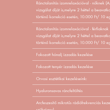
Ránctalanítás izomrelaxációval - nőknek (Az
vizsgálat díját is,melyre 2 héttel a beavatko
történő korrekció esetén, 10.000 Ft/ 10 e
Ránctalanítás izomrelaxációval - férfiaknak
vizsgálat díját is,melyre 2 héttel a beavatko
történő korrekció esetén, 10.000 Ft/ 10 e
Fokozott hónalj izzadás kezelése
Fokozott tenyér izzadás kezelése
Orvosi esztétikai kezeléseink:
Hyaluronsavas ráncfeltöltés
Arcfeszesítő mikrotűs rádiófrekvenciás keze
szükséges).