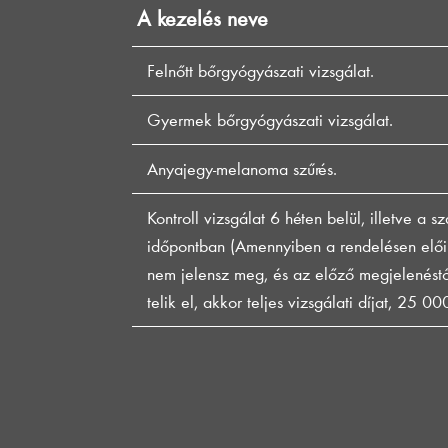
A kezelés neve
Felnőtt bőrgyógyászati vizsgálat.
Gyermek bőrgyógyászati vizsgálat.
Anyajegy-melanoma szűrés.
Kontroll vizsgálat 6 héten belül, illetve a s
időpontban (Amennyiben a rendelésen előir
nem jelensz meg, és az előző megjelenéstől
telik el, akkor teljes vizsgálati díjat, 25 00