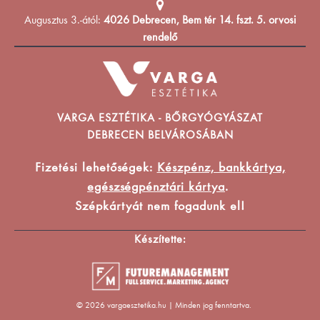
Augusztus 3.-ától:
4026 Debrecen, Bem tér 14. fszt. 5. orvosi
rendelő
VARGA ESZTÉTIKA - BŐRGYÓGYÁSZAT
DEBRECEN BELVÁROSÁBAN
Fizetési lehetőségek:
Készpénz, bankkártya,
egészségpénztári kártya
.
Szépkártyát nem fogadunk el!
Készítette:
© 2026 vargaesztetika.hu | Minden jog fenntartva.