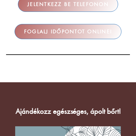
JELENTKEZZ BE TELEFONON
FOGLALJ IDŐPONTOT ONLINE!
Ajándékozz egészséges, ápolt bőrt!