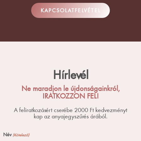
KAPCSOLATFELVÉTEL
Hírlevél
Ne maradjon le újdonságainkról,
IRATKOZZON FEL!
A feliratkozásért cserébe 2000 Ft kedvezményt
kap az anyajegyszűrés árából.
Név
(Kötelező)