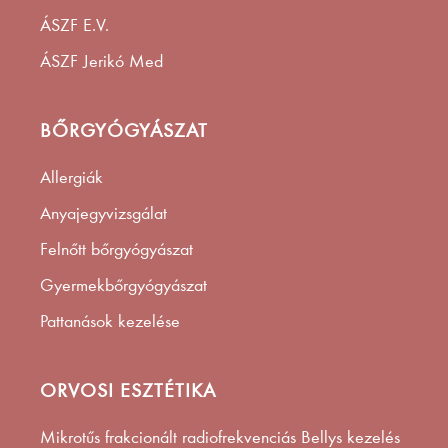
ÁSZF E.V.
ÁSZF Jerikó Med
BŐRGYÓGYÁSZAT
Allergiák
Anyajegyvizsgálat
Felnőtt bőrgyógyászat
Gyermekbőrgyógyászat
Pattanások kezelése
ORVOSI ESZTÉTIKA
Mikrotűs frakcionált radiofrekvenciás Bellys kezelés