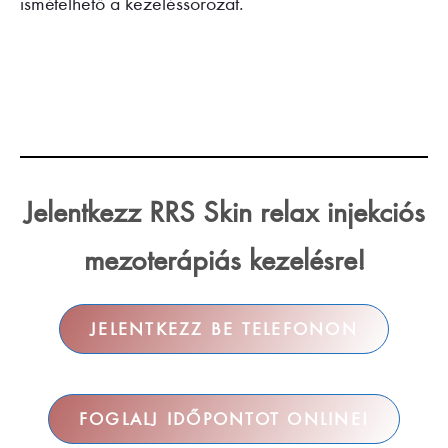
ismételhető a kezeléssorozat.
Jelentkezz RRS Skin relax injekciós
mezoterápiás kezelésre!
JELENTKEZZ BE TELEFONON
FOGLALJ IDŐPONTOT ONLINE!